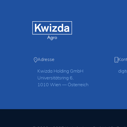
Adresse
Kon
Kwizda Holding GmbH
digi
Universitätsring 6,
1010 Wien — Österreich