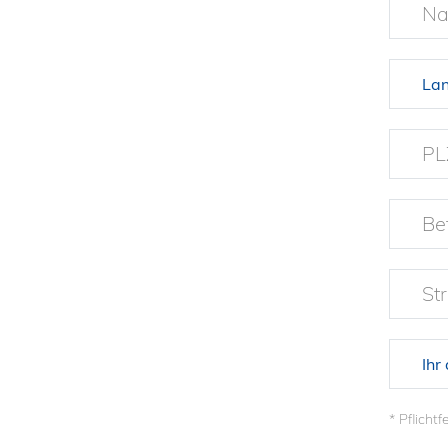
Na
P
Be
St
* Pflichtf