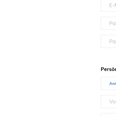
E-
Pa
Pa
Persö
Vo