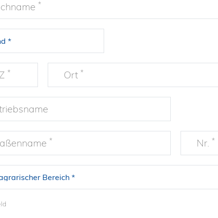
*
chname
*
*
LZ
Ort
triebsname
*
*
raßenname
Nr.
eld