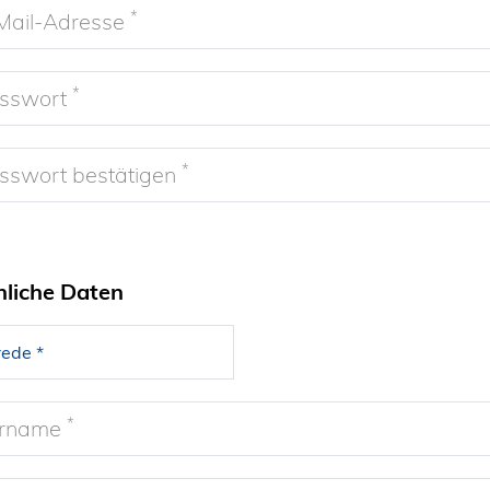
*
Mail-Adresse
*
sswort
*
sswort bestätigen
nliche Daten
*
rname